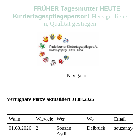
FRÜHER Tagesmutter HEUTE
Kindertagespflegeperson!
Herz
gebliebe
n, Qualität gestiegen
Navigation
Verfügbare Plätze aktualisiert 01.08.2026
Wann
Wieviele
Wer
Wo
Email
01.08.2026
2
Souzan
Delbrück
souzanaydin
Aydin