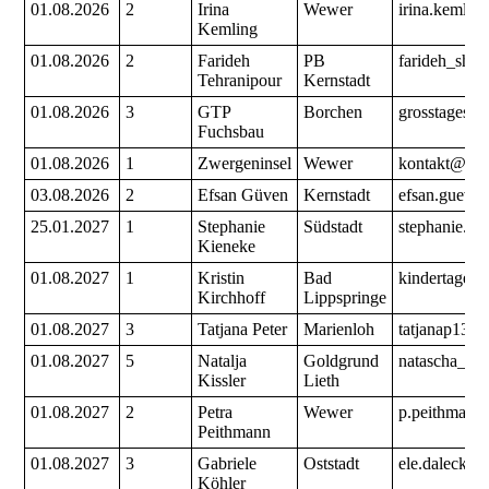
01.08.2026
2
Irina
Wewer
irina.kemli
Kemling
01.08.2026
2
Farideh
PB
farideh_sha
Tehranipour
Kernstadt
01.08.2026
3
GTP
Borchen
grosstagesp
Fuchsbau
01.08.2026
1
Zwergeninsel
Wewer
kontakt@zwe
03.08.2026
2
Efsan Güven
Kernstadt
efsan.gueve
25.01.2027
1
Stephanie
Südstadt
stephanie.k
Kieneke
01.08.2027
1
Kristin
Bad
kindertages
Kirchhoff
Lippspringe
01.08.2027
3
Tatjana Peter
Marienloh
tatjanap13@
01.08.2027
5
Natalja
Goldgrund
natascha_z
Kissler
Lieth
01.08.2027
2
Petra
Wewer
p.peithmann
Peithmann
01.08.2027
3
Gabriele
Oststadt
ele.dalecki
Köhler